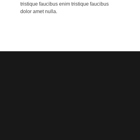
tristique faucibus enim tristique faucibus
dolor amet nulla.
Noorsa
Return & Refund Policy
Shipping