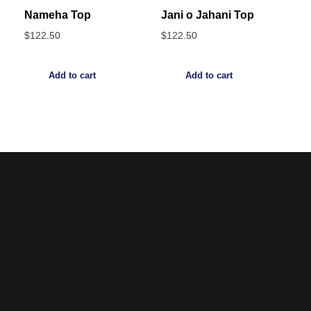
Nameha Top
Jani o Jahani Top
$
122.50
$
122.50
Add to cart
Add to cart
Noorsa
Return & Refund Policy
Shipping