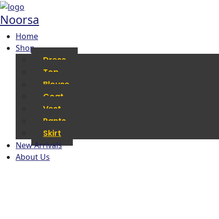
Noorsa
Home
Shop
Dress
Top
Blouse
Coat
Vest
Pants
Skirt
New Arrivals
About Us